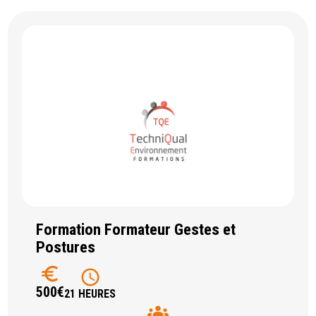
Formation Formateur Gestes et
Postures
euro
schedule
500€
21 HEURES
groups