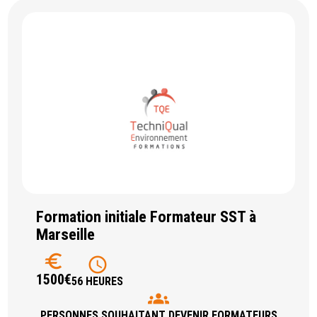
Formation initiale Formateur SST à
Marseille
euro
schedule
1500€
56 HEURES
groups
PERSONNES SOUHAITANT DEVENIR FORMATEURS