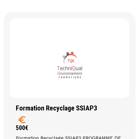
Formation Recyclage SSIAP3
euro
500€
Formation Recyclage SSIAP3 PROGRAMME DE