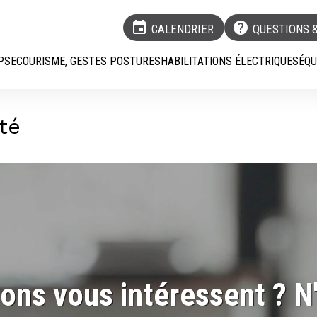
event
help
CALENDRIER
QUESTIONS 
P
SECOURISME, GESTES POSTURES
HABILITATIONS ÉLECTRIQUES
ÉQU
ité
ons vous intéressent ? N