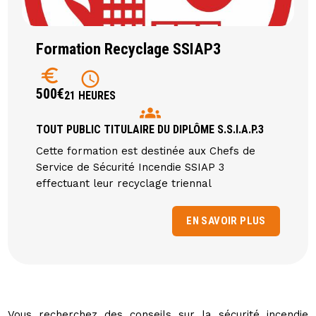
Formation Recyclage SSIAP3
euro
schedule
500€
21 HEURES
groups
TOUT PUBLIC TITULAIRE DU DIPLÔME S.S.I.A.P.3
Cette formation est destinée aux Chefs de
Service de Sécurité Incendie SSIAP 3
effectuant leur recyclage triennal
EN SAVOIR PLUS
Vous recherchez des conseils sur la sécurité incendie