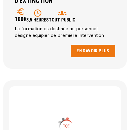
D'EXTINCTION
euro
schedule
groups
100€
3,5 HEURES
TOUT PUBLIC
La formation es destinée au personnel
désigné équipier de première intervention
EN SAVOIR PLUS