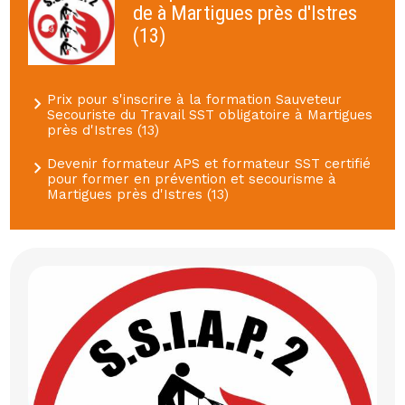
de à Martigues près d'Istres
(13)
Prix pour s'inscrire à la formation Sauveteur
Secouriste du Travail SST obligatoire à Martigues
près d'Istres (13)
Devenir formateur APS et formateur SST certifié
pour former en prévention et secourisme à
Martigues près d'Istres (13)