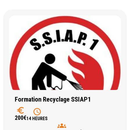
Formation Recyclage SSIAP1
euro
schedule
200€
14 HEURES
groups