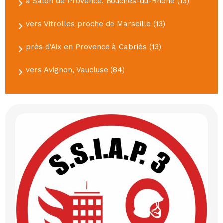
à Salon de Provence, Bouches-du-Rhône (13)
vers Vitrolles proche de Marseille (13)
près d'Aix en Provence à Cabriès (13)
vers Avignon, Vaucluse (84)